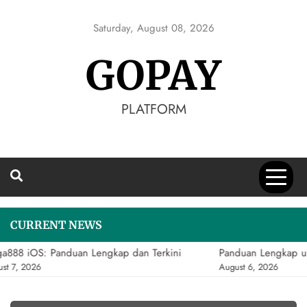
Skip
to
Saturday, August 08, 2026
content
GOPAY
PLATFORM
CURRENT NEWS
888 iOS: Panduan Lengkap dan Terkini
Panduan Lengkap un
t 7, 2026
August 6, 2026