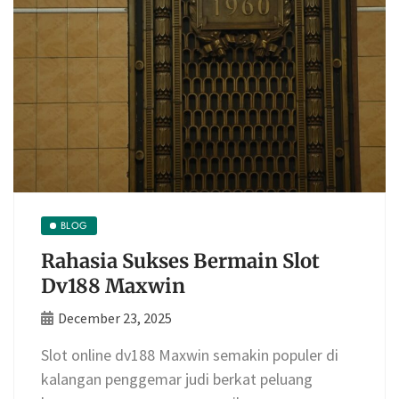
BLOG
Rahasia Sukses Bermain Slot
Dv188 Maxwin
December 23, 2025
Slot online dv188 Maxwin semakin populer di
kalangan penggemar judi berkat peluang