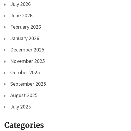
July 2026
June 2026
February 2026
January 2026
December 2025
November 2025
October 2025
September 2025
August 2025
July 2025
Categories