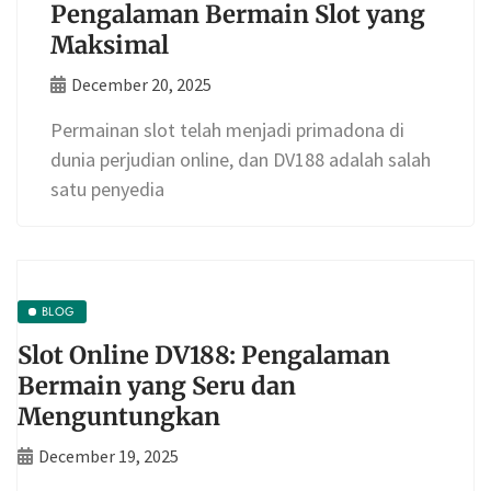
Pengalaman Bermain Slot yang
Maksimal
December 20, 2025
Permainan slot telah menjadi primadona di
dunia perjudian online, dan DV188 adalah salah
satu penyedia
BLOG
Slot Online DV188: Pengalaman
Bermain yang Seru dan
Menguntungkan
December 19, 2025