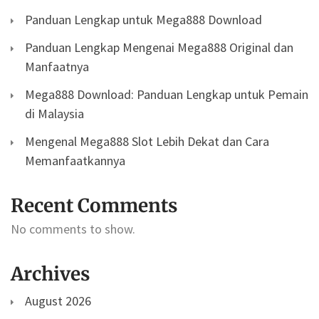
Panduan Lengkap untuk Mega888 Download
Panduan Lengkap Mengenai Mega888 Original dan
Manfaatnya
Mega888 Download: Panduan Lengkap untuk Pemain
di Malaysia
Mengenal Mega888 Slot Lebih Dekat dan Cara
Memanfaatkannya
Recent Comments
No comments to show.
Archives
August 2026