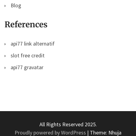
Blog
References
api77 link alternatif
slot free credit
api77 gravatar
All Rights Reserved 2025.
Proudly powered by WordPress
|
Theme: Nhuja