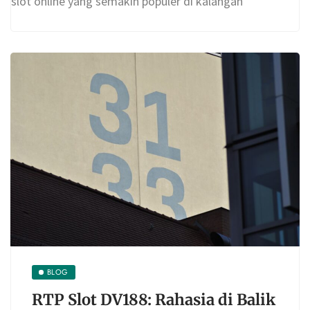
slot online yang semakin populer di kalangan
BLOG
RTP Slot DV188: Rahasia di Balik