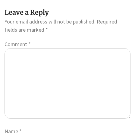
Leave a Reply
Your email address will not be published.
Required
fields are marked
*
Comment
*
Name
*