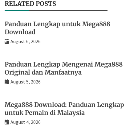
RELATED POSTS
Panduan Lengkap untuk Mega888
Download
August 6, 2026
Panduan Lengkap Mengenai Mega888
Original dan Manfaatnya
August 5, 2026
Mega888 Download: Panduan Lengkap
untuk Pemain di Malaysia
August 4, 2026