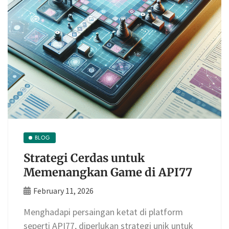
BLOG
Strategi Cerdas untuk
Memenangkan Game di API77
February 11, 2026
Menghadapi persaingan ketat di platform
seperti API77, diperlukan strategi unik untuk