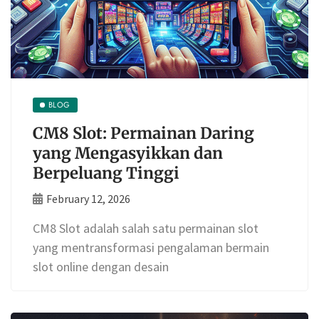
BLOG
CM8 Slot: Permainan Daring
yang Mengasyikkan dan
Berpeluang Tinggi
February 12, 2026
CM8 Slot adalah salah satu permainan slot
yang mentransformasi pengalaman bermain
slot online dengan desain