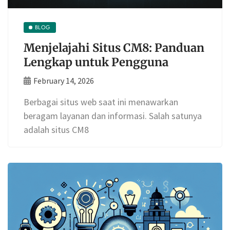
BLOG
Menjelajahi Situs CM8: Panduan
Lengkap untuk Pengguna
February 14, 2026
Berbagai situs web saat ini menawarkan
beragam layanan dan informasi. Salah satunya
adalah situs CM8