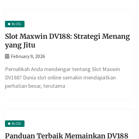
BLOG
Slot Maxwin DV188: Strategi Menang
yang Jitu
February 9, 2026
Pernahkah Anda mendengar tentang Slot Maxwin
DV188? Dunia slot online semakin mendapatkan
perhatian besar, terutama
BLOG
Panduan Terbaik Memainkan DV188