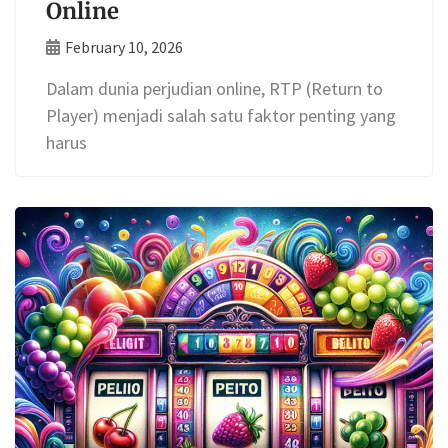
Online
February 10, 2026
Dalam dunia perjudian online, RTP (Return to
Player) menjadi salah satu faktor penting yang
harus