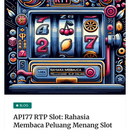
BLOG
API77 RTP Slot: Rahasia
Membaca Peluang Menang Slot