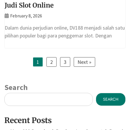
Judi Slot Online
February 8, 2026
Dalam dunia perjudian online, DV188 menjadi salah satu
pilihan populer bagi para penggemar slot. Dengan
1
2
3
Next »
Search
SEARCH
Recent Posts