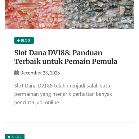
BLOG
Slot Dana DV188: Panduan
Terbaik untuk Pemain Pemula
December 28, 2025
Slot Dana DV188 telah menjadi salah satu
permainan yang menarik perhatian banyak
pencinta judi online.
BLOG