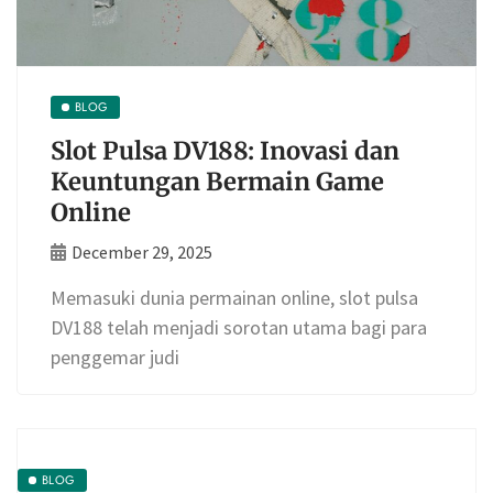
BLOG
Slot Pulsa DV188: Inovasi dan
Keuntungan Bermain Game
Online
December 29, 2025
Memasuki dunia permainan online, slot pulsa
DV188 telah menjadi sorotan utama bagi para
penggemar judi
BLOG