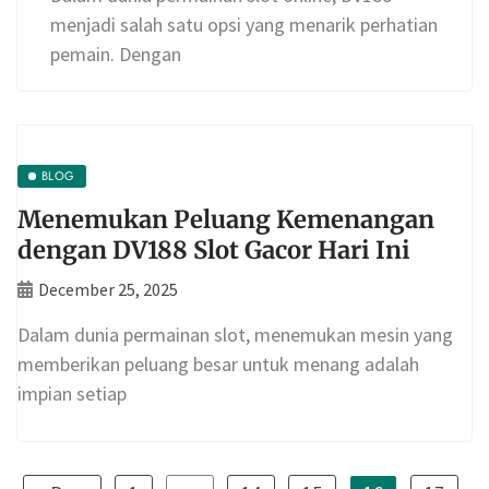
menjadi salah satu opsi yang menarik perhatian
pemain. Dengan
BLOG
Menemukan Peluang Kemenangan
dengan DV188 Slot Gacor Hari Ini
December 25, 2025
Dalam dunia permainan slot, menemukan mesin yang
memberikan peluang besar untuk menang adalah
impian setiap