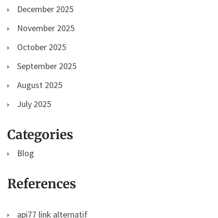
December 2025
November 2025
October 2025
September 2025
August 2025
July 2025
Categories
Blog
References
api77 link alternatif