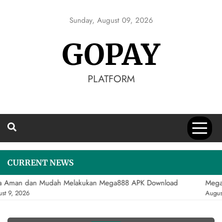
Skip
to
Sunday, August 09, 2026
content
GOPAY
PLATFORM
CURRENT NEWS
 Aman dan Mudah Melakukan Mega888 APK Download
Mega8
t 9, 2026
August