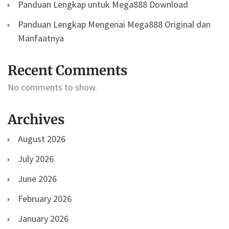
Panduan Lengkap untuk Mega888 Download
Panduan Lengkap Mengenai Mega888 Original dan
Manfaatnya
Recent Comments
No comments to show.
Archives
August 2026
July 2026
June 2026
February 2026
January 2026