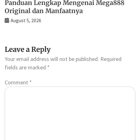
Panduan Lengkap Mengenai Mega888
Original dan Manfaatnya
August 5, 2026
Leave a Reply
Your email address will not be published.
Required
fields are marked
*
Comment
*