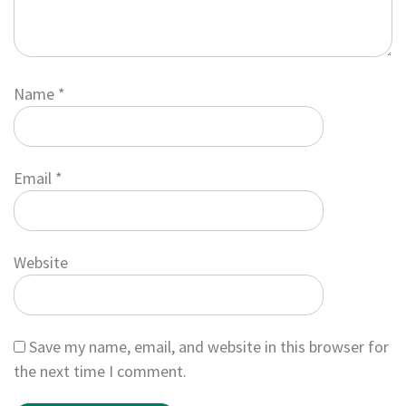
Name
*
Email
*
Website
Save my name, email, and website in this browser for
the next time I comment.