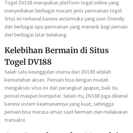
Togel DV188 merupakan platform togel online yang
menyediakan berbagai macam jenis permainan togel.
Situs ini terkenal karena antarmuka yang user-friendly
dan berbagai opsi permainan yang menarik bagi pemain
dari berbagai latar belakang.
Kelebihan Bermain di Situs
Togel DV188
Salah satu keunggulan utama dari DV188 adalah
kemudahan akses. Pemain bisa dengan mudah
mengakses situs ini dari perangkat apapun, baik itu
ponsel maupun komputer. Selain itu, DV188 juga dikenal
karena sistem keamanannya yang kuat, sehingga
pemain bisa merasa aman saat bermain dan melakukan
transaksi.