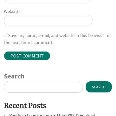
Website
Save my name, email, and website in this browser for
the next time I comment.
Search
SEARCH
Recent Posts
Panduan Lengkap untuk Mega888 Download