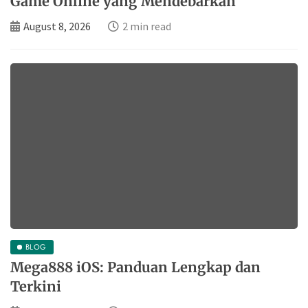
Game Online yang Mendebarkan
August 8, 2026
2 min read
BLOG
Mega888 iOS: Panduan Lengkap dan
Terkini