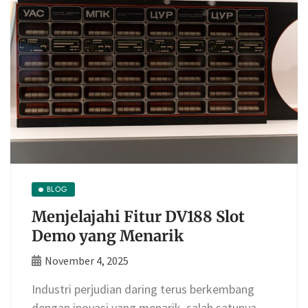
BLOG
Menjelajahi Fitur DV188 Slot
Demo yang Menarik
November 4, 2025
Industri perjudian daring terus berkembang
dengan inovasi yang menarik, salah satunya