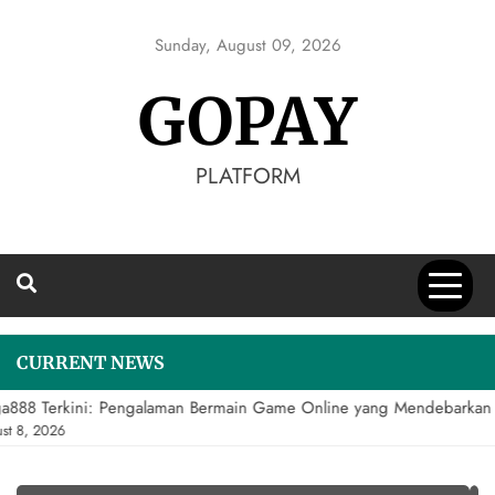
Skip
to
Sunday, August 09, 2026
content
GOPAY
PLATFORM
CURRENT NEWS
88 Terkini: Pengalaman Bermain Game Online yang Mendebarkan
 8, 2026