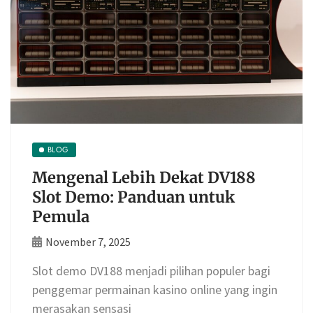
BLOG
Mengenal Lebih Dekat DV188
Slot Demo: Panduan untuk
Pemula
November 7, 2025
Slot demo DV188 menjadi pilihan populer bagi
penggemar permainan kasino online yang ingin
merasakan sensasi