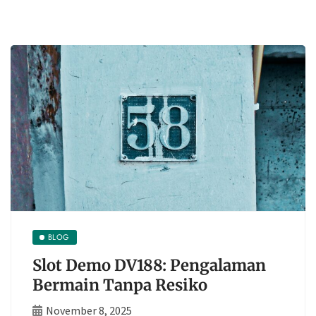
BLOG
Slot Demo DV188: Pengalaman
Bermain Tanpa Resiko
November 8, 2025