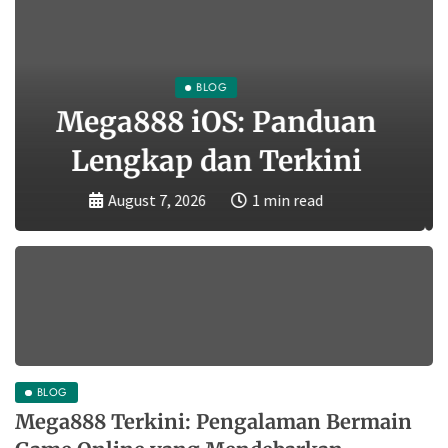
BLOG
Panduan Lengkap untuk
Mega888 Download
August 6, 2026
2 min read
BLOG
Mega888 Terkini: Pengalaman Bermain