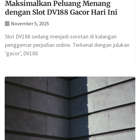
Maksimalkan Peluang Menang
dengan Slot DV188 Gacor Hari Ini
November 5, 2025
Slot DV188 sedang menjadi sorotan di kalangan
penggemar perjudian online. Terkenal dengan julukan
‘gacor’, DV188