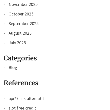
November 2025
October 2025
September 2025
August 2025
July 2025
Categories
Blog
References
api77 link alternatif
slot free credit