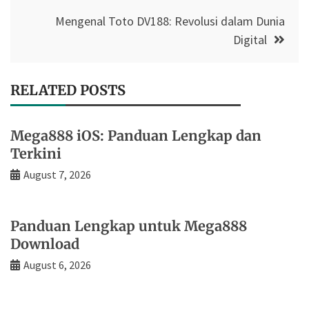
Mengenal Toto DV188: Revolusi dalam Dunia
Digital
RELATED POSTS
Mega888 iOS: Panduan Lengkap dan
Terkini
August 7, 2026
Panduan Lengkap untuk Mega888
Download
August 6, 2026