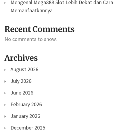
Mengenal Mega888 Slot Lebih Dekat dan Cara
Memanfaatkannya
Recent Comments
No comments to show.
Archives
August 2026
July 2026
June 2026
February 2026
January 2026
December 2025