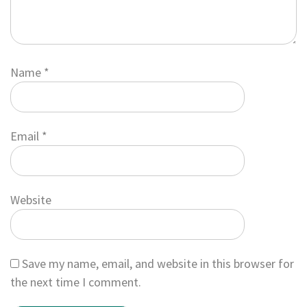
Name
*
Email
*
Website
Save my name, email, and website in this browser for
the next time I comment.