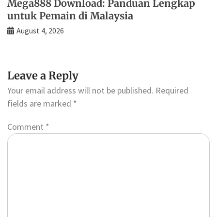
Mega888 Download: Panduan Lengkap
untuk Pemain di Malaysia
August 4, 2026
Leave a Reply
Your email address will not be published.
Required
fields are marked
*
Comment
*