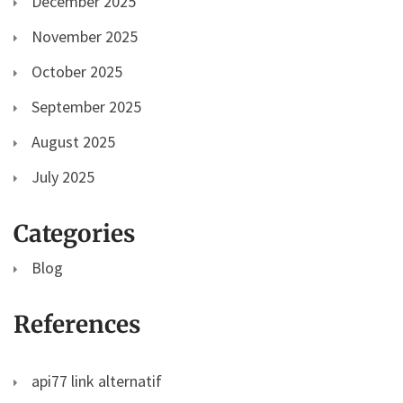
December 2025
November 2025
October 2025
September 2025
August 2025
July 2025
Categories
Blog
References
api77 link alternatif