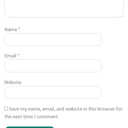
Name
*
Email
*
Website
Save my name, email, and website in this browser for
the next time I comment.