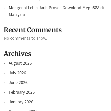
Mengenal Lebih Jauh Proses Download Mega888 di
Malaysia
Recent Comments
No comments to show.
Archives
August 2026
July 2026
June 2026
February 2026
January 2026