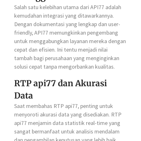
Salah satu kelebihan utama dari API77 adalah
kemudahan integrasi yang ditawarkannya.
Dengan dokumentasi yang lengkap dan user-
friendly, API77 memungkinkan pengembang
untuk menggabungkan layanan mereka dengan
cepat dan efisien. Ini tentu menjadi nilai
tambah bagi perusahaan yang menginginkan
solusi cepat tanpa mengorbankan kualitas.
RTP api77 dan Akurasi
Data
Saat membahas RTP api77, penting untuk
menyoroti akurasi data yang disediakan. RTP
api77 menjamin data statistik real-time yang
sangat bermanfaat untuk analisis mendalam
dan pengambilan keputusan yang lebih baik