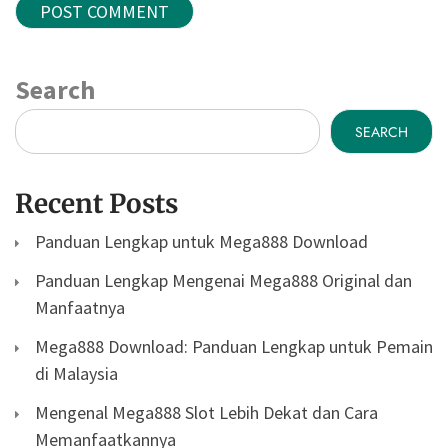
Search
SEARCH
Recent Posts
Panduan Lengkap untuk Mega888 Download
Panduan Lengkap Mengenai Mega888 Original dan
Manfaatnya
Mega888 Download: Panduan Lengkap untuk Pemain
di Malaysia
Mengenal Mega888 Slot Lebih Dekat dan Cara
Memanfaatkannya