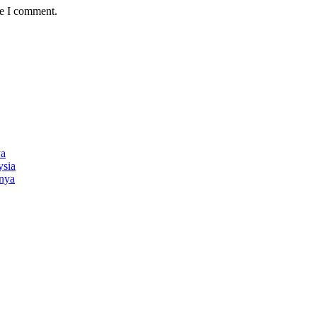
me I comment.
ya
ysia
nya