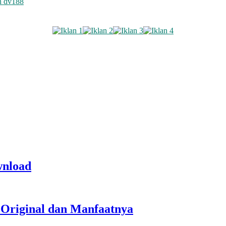
n dv188
wnload
Original dan Manfaatnya