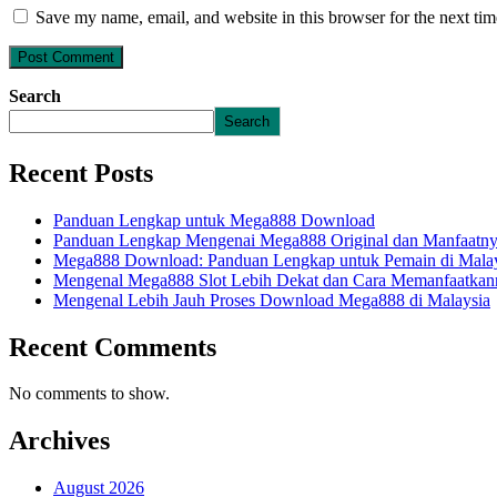
Save my name, email, and website in this browser for the next ti
Search
Search
Recent Posts
Panduan Lengkap untuk Mega888 Download
Panduan Lengkap Mengenai Mega888 Original dan Manfaatn
Mega888 Download: Panduan Lengkap untuk Pemain di Mala
Mengenal Mega888 Slot Lebih Dekat dan Cara Memanfaatkan
Mengenal Lebih Jauh Proses Download Mega888 di Malaysia
Recent Comments
No comments to show.
Archives
August 2026