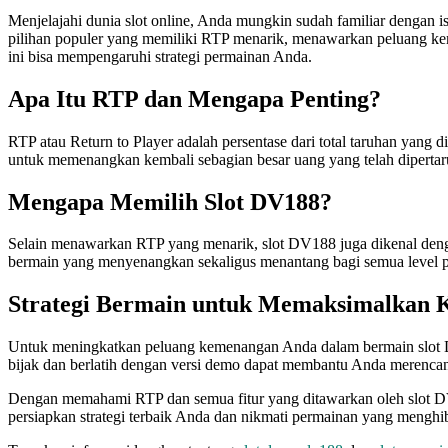
Menjelajahi dunia slot online, Anda mungkin sudah familiar dengan i
pilihan populer yang memiliki RTP menarik, menawarkan peluang kem
ini bisa mempengaruhi strategi permainan Anda.
Apa Itu RTP dan Mengapa Penting?
RTP atau Return to Player adalah persentase dari total taruhan yan
untuk memenangkan kembali sebagian besar uang yang telah dipertar
Mengapa Memilih Slot DV188?
Selain menawarkan RTP yang menarik, slot DV188 juga dikenal den
bermain yang menyenangkan sekaligus menantang bagi semua level pe
Strategi Bermain untuk Memaksimalkan
Untuk meningkatkan peluang kemenangan Anda dalam bermain slot D
bijak dan berlatih dengan versi demo dapat membantu Anda merencanak
Dengan memahami RTP dan semua fitur yang ditawarkan oleh slot D
persiapkan strategi terbaik Anda dan nikmati permainan yang menghi