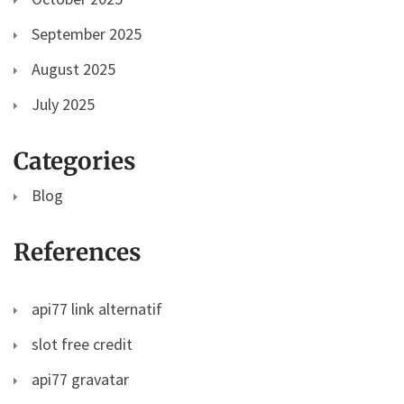
September 2025
August 2025
July 2025
Categories
Blog
References
api77 link alternatif
slot free credit
api77 gravatar