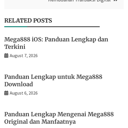
RELATED POSTS
Mega888 iOS: Panduan Lengkap dan
Terkini
August 7, 2026
Panduan Lengkap untuk Mega888
Download
August 6, 2026
Panduan Lengkap Mengenai Mega888
Original dan Manfaatnya