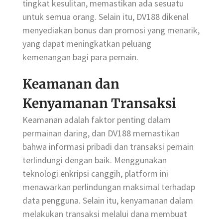
tingkat kesulitan, memastikan ada sesuatu
untuk semua orang. Selain itu, DV188 dikenal
menyediakan bonus dan promosi yang menarik,
yang dapat meningkatkan peluang
kemenangan bagi para pemain.
Keamanan dan
Kenyamanan Transaksi
Keamanan adalah faktor penting dalam
permainan daring, dan DV188 memastikan
bahwa informasi pribadi dan transaksi pemain
terlindungi dengan baik. Menggunakan
teknologi enkripsi canggih, platform ini
menawarkan perlindungan maksimal terhadap
data pengguna. Selain itu, kenyamanan dalam
melakukan transaksi melalui dana membuat