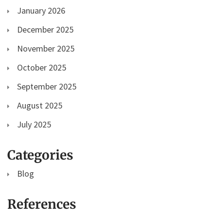
January 2026
December 2025
November 2025
October 2025
September 2025
August 2025
July 2025
Categories
Blog
References