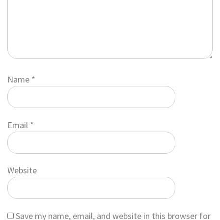
Name
*
Email
*
Website
Save my name, email, and website in this browser for