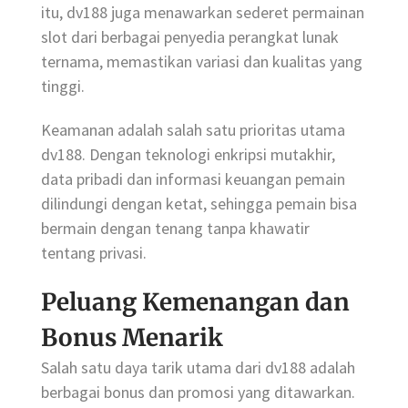
itu, dv188 juga menawarkan sederet permainan
slot dari berbagai penyedia perangkat lunak
ternama, memastikan variasi dan kualitas yang
tinggi.
Keamanan adalah salah satu prioritas utama
dv188. Dengan teknologi enkripsi mutakhir,
data pribadi dan informasi keuangan pemain
dilindungi dengan ketat, sehingga pemain bisa
bermain dengan tenang tanpa khawatir
tentang privasi.
Peluang Kemenangan dan
Bonus Menarik
Salah satu daya tarik utama dari dv188 adalah
berbagai bonus dan promosi yang ditawarkan.