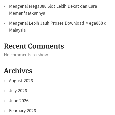
Mengenal Mega888 Slot Lebih Dekat dan Cara
Memanfaatkannya
Mengenal Lebih Jauh Proses Download Mega888 di
Malaysia
Recent Comments
No comments to show.
Archives
August 2026
July 2026
June 2026
February 2026