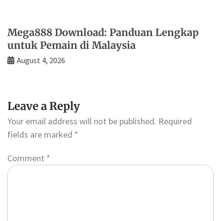
Mega888 Download: Panduan Lengkap
untuk Pemain di Malaysia
August 4, 2026
Leave a Reply
Your email address will not be published.
Required
fields are marked
*
Comment
*