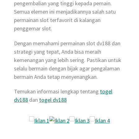
pengembalian yang tinggi kepada pemain.
Semua elemen ini menjadikannya salah satu
permainan slot terfavorit di kalangan
penggemar slot.
Dengan memahami permainan slot dv188 dan
strategi yang tepat, Anda bisa meraih
kemenangan yang lebih sering. Pastikan untuk
selalu bermain dengan bijak agar pengalaman
bermain Anda tetap menyenangkan.
Temukan informasi lengkap tentang
togel
dv188
dan
togel dv188