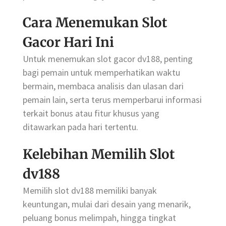
Cara Menemukan Slot
Gacor Hari Ini
Untuk menemukan slot gacor dv188, penting
bagi pemain untuk memperhatikan waktu
bermain, membaca analisis dan ulasan dari
pemain lain, serta terus memperbarui informasi
terkait bonus atau fitur khusus yang
ditawarkan pada hari tertentu.
Kelebihan Memilih Slot
dv188
Memilih slot dv188 memiliki banyak
keuntungan, mulai dari desain yang menarik,
peluang bonus melimpah, hingga tingkat