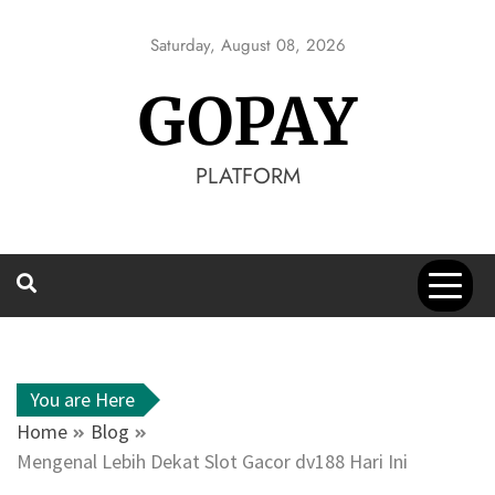
Skip
to
Saturday, August 08, 2026
content
GOPAY
PLATFORM
You are Here
Home
Blog
Mengenal Lebih Dekat Slot Gacor dv188 Hari Ini