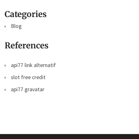
Categories
Blog
References
api77 link alternatif
slot free credit
api77 gravatar