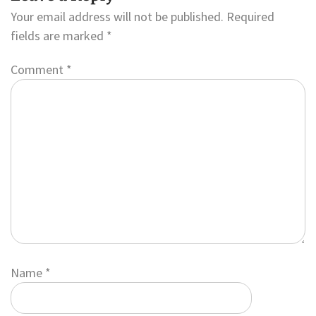
Your email address will not be published.
Required
fields are marked
*
Comment
*
Name
*