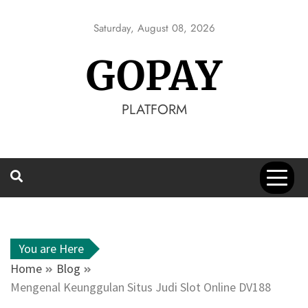
Skip
to
Saturday, August 08, 2026
content
GOPAY
PLATFORM
You are Here
Home
Blog
Mengenal Keunggulan Situs Judi Slot Online DV188