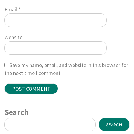
Email
*
Website
Save my name, email, and website in this browser for
the next time I comment.
Search
SEARCH