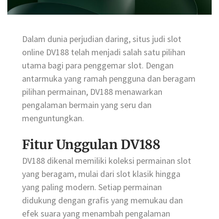
Dalam dunia perjudian daring, situs judi slot
online DV188 telah menjadi salah satu pilihan
utama bagi para penggemar slot. Dengan
antarmuka yang ramah pengguna dan beragam
pilihan permainan, DV188 menawarkan
pengalaman bermain yang seru dan
menguntungkan.
Fitur Unggulan DV188
DV188 dikenal memiliki koleksi permainan slot
yang beragam, mulai dari slot klasik hingga
yang paling modern. Setiap permainan
didukung dengan grafis yang memukau dan
efek suara yang menambah pengalaman