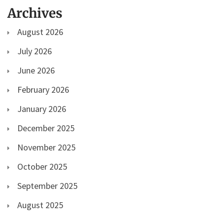
Archives
August 2026
July 2026
June 2026
February 2026
January 2026
December 2025
November 2025
October 2025
September 2025
August 2025