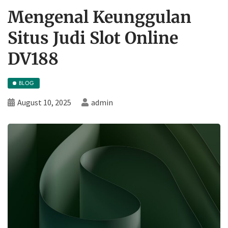
Mengenal Keunggulan
Situs Judi Slot Online
DV188
BLOG
August 10, 2025
admin