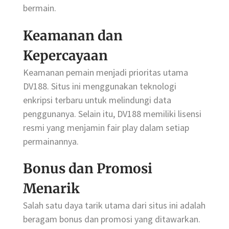
bermain.
Keamanan dan
Kepercayaan
Keamanan pemain menjadi prioritas utama
DV188. Situs ini menggunakan teknologi
enkripsi terbaru untuk melindungi data
penggunanya. Selain itu, DV188 memiliki lisensi
resmi yang menjamin fair play dalam setiap
permainannya.
Bonus dan Promosi
Menarik
Salah satu daya tarik utama dari situs ini adalah
beragam bonus dan promosi yang ditawarkan.