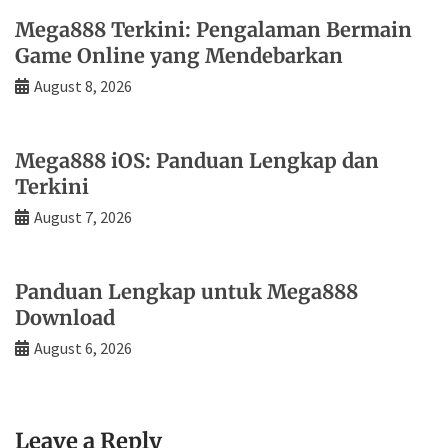
Mega888 Terkini: Pengalaman Bermain
Game Online yang Mendebarkan
August 8, 2026
Mega888 iOS: Panduan Lengkap dan
Terkini
August 7, 2026
Panduan Lengkap untuk Mega888
Download
August 6, 2026
Leave a Reply