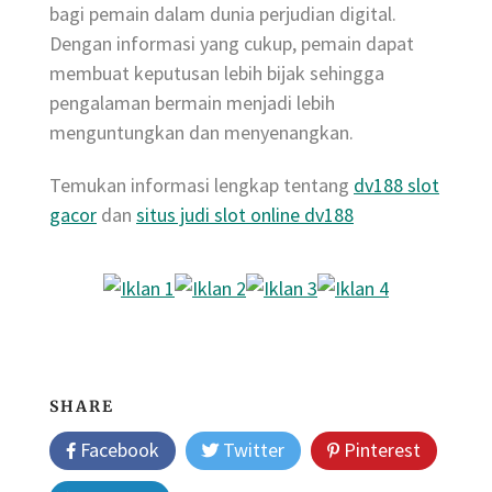
bagi pemain dalam dunia perjudian digital.
Dengan informasi yang cukup, pemain dapat
membuat keputusan lebih bijak sehingga
pengalaman bermain menjadi lebih
menguntungkan dan menyenangkan.
Temukan informasi lengkap tentang
dv188 slot
gacor
dan
situs judi slot online dv188
SHARE
Facebook
Twitter
Pinterest