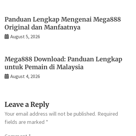
Panduan Lengkap Mengenai Mega888
Original dan Manfaatnya
August 5, 2026
Mega888 Download: Panduan Lengkap
untuk Pemain di Malaysia
August 4, 2026
Leave a Reply
Your email address will not be published.
Required
fields are marked
*