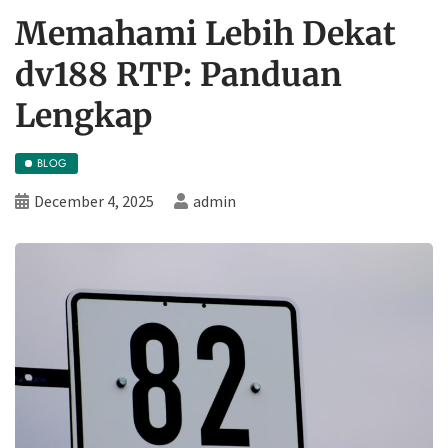
Memahami Lebih Dekat
dv188 RTP: Panduan
Lengkap
BLOG
December 4, 2025
admin