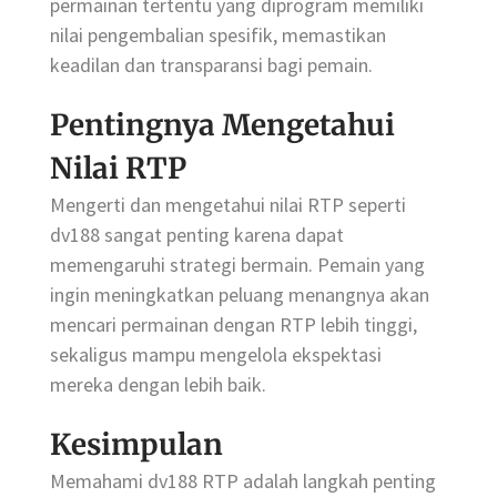
permainan tertentu yang diprogram memiliki
nilai pengembalian spesifik, memastikan
keadilan dan transparansi bagi pemain.
Pentingnya Mengetahui
Nilai RTP
Mengerti dan mengetahui nilai RTP seperti
dv188 sangat penting karena dapat
memengaruhi strategi bermain. Pemain yang
ingin meningkatkan peluang menangnya akan
mencari permainan dengan RTP lebih tinggi,
sekaligus mampu mengelola ekspektasi
mereka dengan lebih baik.
Kesimpulan
Memahami dv188 RTP adalah langkah penting