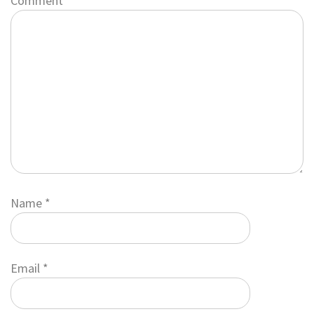
Comment
*
Name
*
Email
*