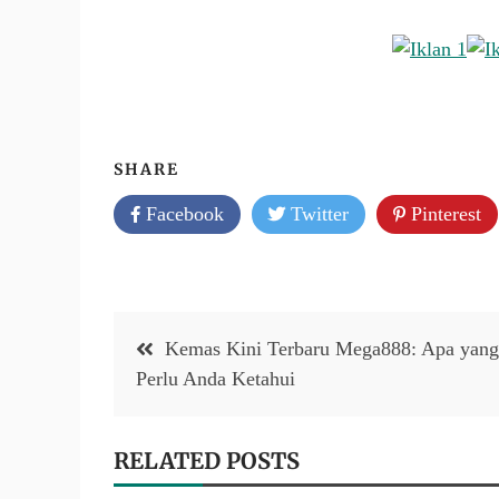
SHARE
Facebook
Twitter
Pinterest
Post
Kemas Kini Terbaru Mega888: Apa yang
navigation
Perlu Anda Ketahui
RELATED POSTS