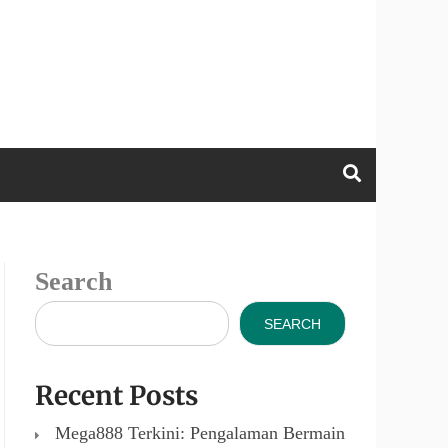
Search
SEARCH
Recent Posts
Mega888 Terkini: Pengalaman Bermain