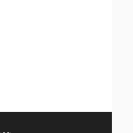
hemes
.