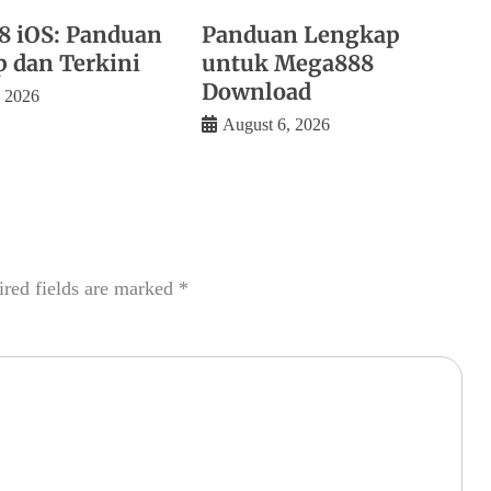
 iOS: Panduan
Panduan Lengkap
 dan Terkini
untuk Mega888
Download
, 2026
August 6, 2026
red fields are marked
*