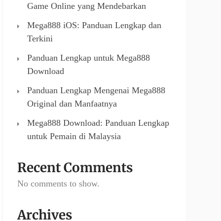
Game Online yang Mendebarkan
Mega888 iOS: Panduan Lengkap dan
Terkini
Panduan Lengkap untuk Mega888
Download
Panduan Lengkap Mengenai Mega888
Original dan Manfaatnya
Mega888 Download: Panduan Lengkap
untuk Pemain di Malaysia
Recent Comments
No comments to show.
Archives