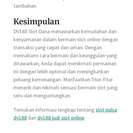
tambahan.
Kesimpulan
DV188 Slot Dana menawarkan kemudahan dan
kenyamanan dalam bermain slot online dengan
transaksi yang cepat dan aman. Dengan
memahami cara bermain dan keunggulan yang
ditawarkan, Anda dapat menikmati permainan
ini dengan lebih optimal dan meningkatkan
peluang kemenangan. Manfaatkan fitur-fitur
menarik dan nikmati sensasi bermain slot yang
seru dan menguntungkan.
Temukan informasi lengkap tentang
slot pulsa
dv188
dan
dv188 judi slot online