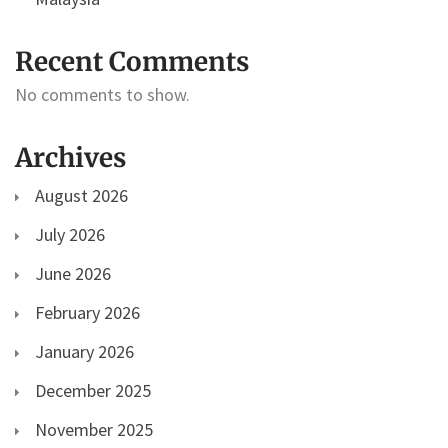
Recent Comments
No comments to show.
Archives
August 2026
July 2026
June 2026
February 2026
January 2026
December 2025
November 2025