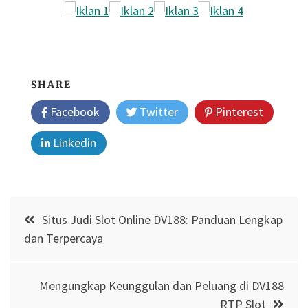
SHARE
Facebook
Twitter
Pinterest
Linkedin
Post
Situs Judi Slot Online DV188: Panduan Lengkap
navigation
dan Terpercaya
Mengungkap Keunggulan dan Peluang di DV188
RTP Slot