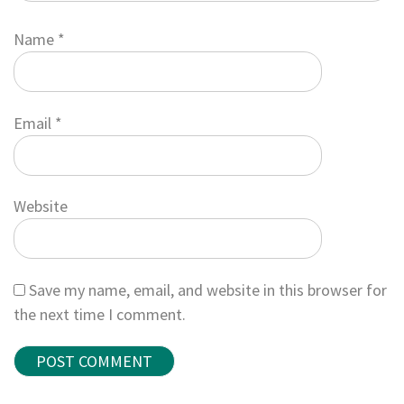
Name
*
Email
*
Website
Save my name, email, and website in this browser for
the next time I comment.