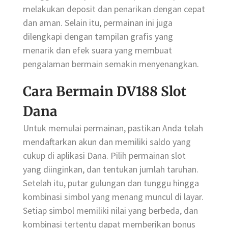
melakukan deposit dan penarikan dengan cepat
dan aman. Selain itu, permainan ini juga
dilengkapi dengan tampilan grafis yang
menarik dan efek suara yang membuat
pengalaman bermain semakin menyenangkan.
Cara Bermain DV188 Slot
Dana
Untuk memulai permainan, pastikan Anda telah
mendaftarkan akun dan memiliki saldo yang
cukup di aplikasi Dana. Pilih permainan slot
yang diinginkan, dan tentukan jumlah taruhan.
Setelah itu, putar gulungan dan tunggu hingga
kombinasi simbol yang menang muncul di layar.
Setiap simbol memiliki nilai yang berbeda, dan
kombinasi tertentu dapat memberikan bonus