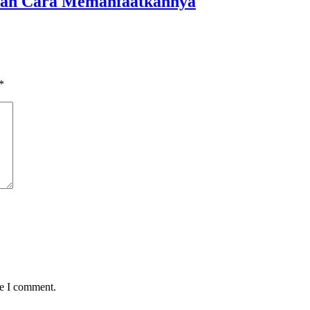
 dan Cara Memanfaatkannya
*
me I comment.