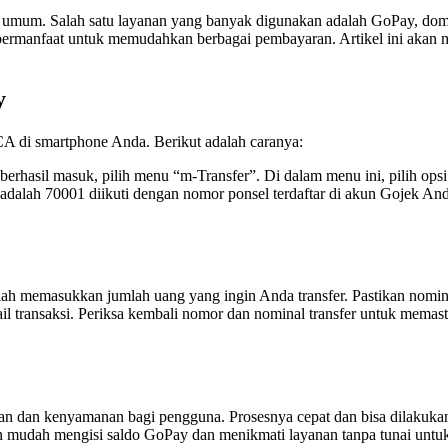
emakin umum. Salah satu layanan yang banyak digunakan adalah GoPay, 
ermanfaat untuk memudahkan berbagai pembayaran. Artikel ini akan m
y
CA di smartphone Anda. Berikut adalah caranya:
erhasil masuk, pilih menu “m-Transfer”. Di dalam menu ini, pilih ops
dalah 70001 diikuti dengan nomor ponsel terdaftar di akun Gojek A
ah memasukkan jumlah uang yang ingin Anda transfer. Pastikan nomina
ail transaksi. Periksa kembali nomor dan nominal transfer untuk mema
n dan kenyamanan bagi pengguna. Prosesnya cepat dan bisa dilakukan
 mudah mengisi saldo GoPay dan menikmati layanan tanpa tunai untuk 