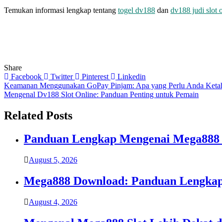
Temukan informasi lengkap tentang
togel dv188
dan
dv188 judi slot 
Share
Facebook
Twitter
Pinterest
Linkedin
Post
Keamanan Menggunakan GoPay Pinjam: Apa yang Perlu Anda Keta
Mengenal Dv188 Slot Online: Panduan Penting untuk Pemain
navigation
Related Posts
Panduan Lengkap Mengenai Mega888 
August 5, 2026
Mega888 Download: Panduan Lengkap 
August 4, 2026