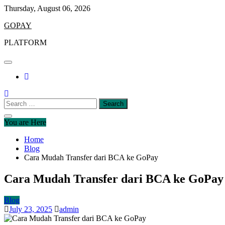
Skip
Thursday, August 06, 2026
to
GOPAY
content
PLATFORM
Search
for:
You are Here
Home
Blog
Cara Mudah Transfer dari BCA ke GoPay
Cara Mudah Transfer dari BCA ke GoPay
Blog
July 23, 2025
admin