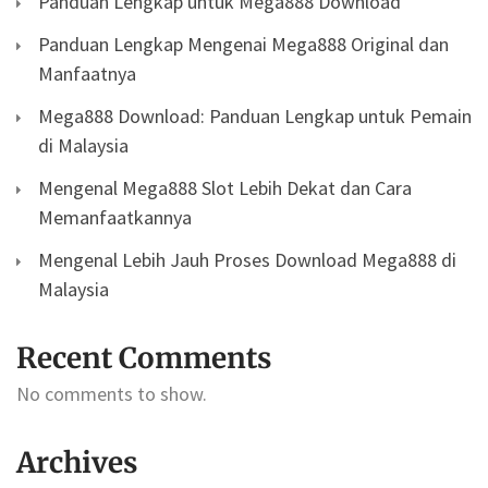
Panduan Lengkap untuk Mega888 Download
Panduan Lengkap Mengenai Mega888 Original dan
Manfaatnya
Mega888 Download: Panduan Lengkap untuk Pemain
di Malaysia
Mengenal Mega888 Slot Lebih Dekat dan Cara
Memanfaatkannya
Mengenal Lebih Jauh Proses Download Mega888 di
Malaysia
Recent Comments
No comments to show.
Archives