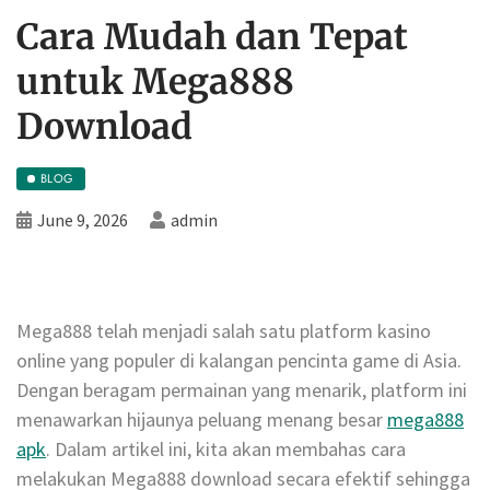
Cara Mudah dan Tepat
untuk Mega888
Download
BLOG
June 9, 2026
admin
Mega888 telah menjadi salah satu platform kasino
online yang populer di kalangan pencinta game di Asia.
Dengan beragam permainan yang menarik, platform ini
menawarkan hijaunya peluang menang besar
mega888
apk
. Dalam artikel ini, kita akan membahas cara
melakukan Mega888 download secara efektif sehingga