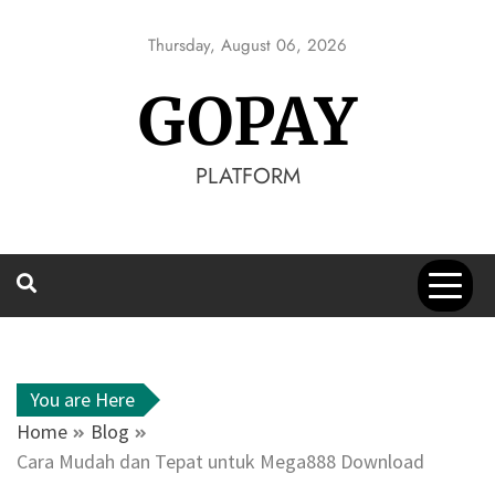
Skip
to
Thursday, August 06, 2026
content
GOPAY
PLATFORM
You are Here
Home
Blog
Cara Mudah dan Tepat untuk Mega888 Download