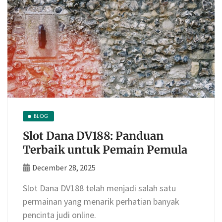
BLOG
Slot Dana DV188: Panduan
Terbaik untuk Pemain Pemula
December 28, 2025
Slot Dana DV188 telah menjadi salah satu
permainan yang menarik perhatian banyak
pencinta judi online.