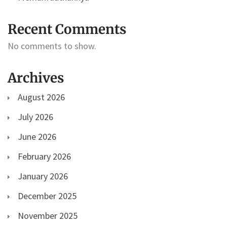
Recent Comments
No comments to show.
Archives
August 2026
July 2026
June 2026
February 2026
January 2026
December 2025
November 2025