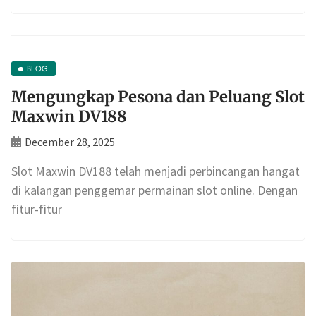
BLOG
Mengungkap Pesona dan Peluang Slot
Maxwin DV188
December 28, 2025
Slot Maxwin DV188 telah menjadi perbincangan hangat
di kalangan penggemar permainan slot online. Dengan
fitur-fitur