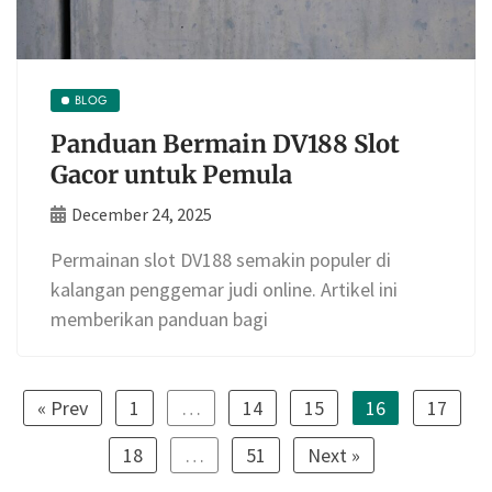
BLOG
Panduan Bermain DV188 Slot
Gacor untuk Pemula
December 24, 2025
Permainan slot DV188 semakin populer di
kalangan penggemar judi online. Artikel ini
memberikan panduan bagi
« Prev
1
…
14
15
16
17
18
…
51
Next »