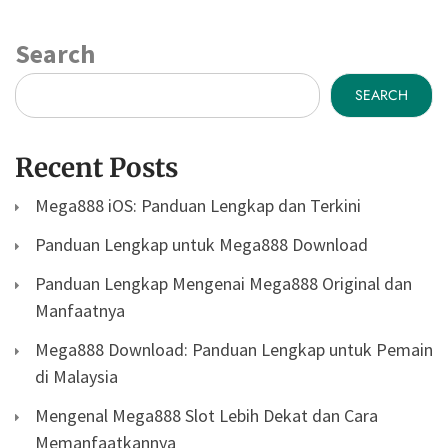
Search
SEARCH
Recent Posts
Mega888 iOS: Panduan Lengkap dan Terkini
Panduan Lengkap untuk Mega888 Download
Panduan Lengkap Mengenai Mega888 Original dan
Manfaatnya
Mega888 Download: Panduan Lengkap untuk Pemain
di Malaysia
Mengenal Mega888 Slot Lebih Dekat dan Cara
Memanfaatkannya