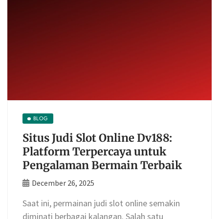
BLOG
Situs Judi Slot Online Dv188:
Platform Terpercaya untuk
Pengalaman Bermain Terbaik
December 26, 2025
Saat ini, permainan judi slot online semakin
diminati berbagai kalangan. Salah satu