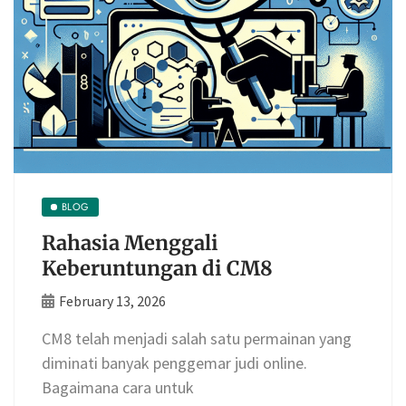
BLOG
Rahasia Menggali
Keberuntungan di CM8
February 13, 2026
CM8 telah menjadi salah satu permainan yang
diminati banyak penggemar judi online.
Bagaimana cara untuk