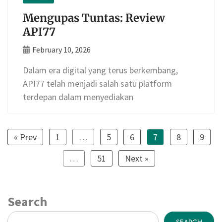
Mengupas Tuntas: Review
API77
February 10, 2026
Dalam era digital yang terus berkembang,
API77 telah menjadi salah satu platform
terdepan dalam menyediakan
« Prev
1
…
5
6
7
8
9
…
51
Next »
Search