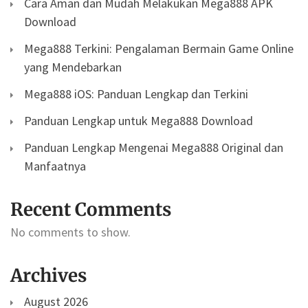
Cara Aman dan Mudah Melakukan Mega888 APK
Download
Mega888 Terkini: Pengalaman Bermain Game Online
yang Mendebarkan
Mega888 iOS: Panduan Lengkap dan Terkini
Panduan Lengkap untuk Mega888 Download
Panduan Lengkap Mengenai Mega888 Original dan
Manfaatnya
Recent Comments
No comments to show.
Archives
August 2026