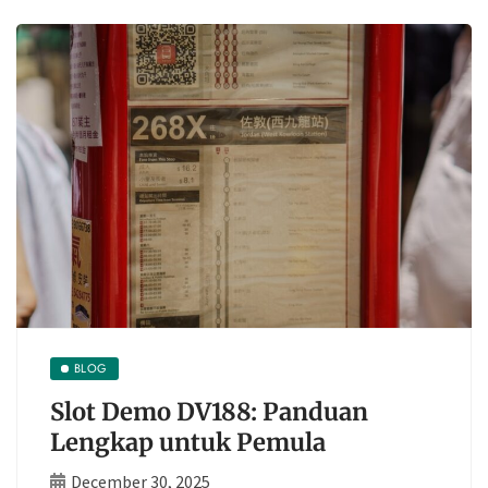
BLOG
Slot Demo DV188: Panduan
Lengkap untuk Pemula
December 30, 2025