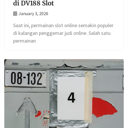
di DV188 Slot
January 3, 2026
Saat ini, permainan slot online semakin populer
di kalangan penggemar judi online. Salah satu
permainan