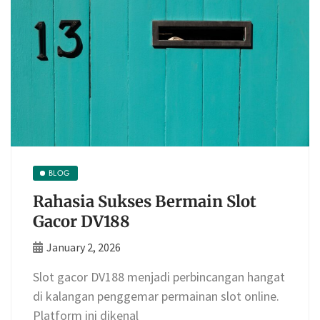
BLOG
Rahasia Sukses Bermain Slot
Gacor DV188
January 2, 2026
Slot gacor DV188 menjadi perbincangan hangat
di kalangan penggemar permainan slot online.
Platform ini dikenal