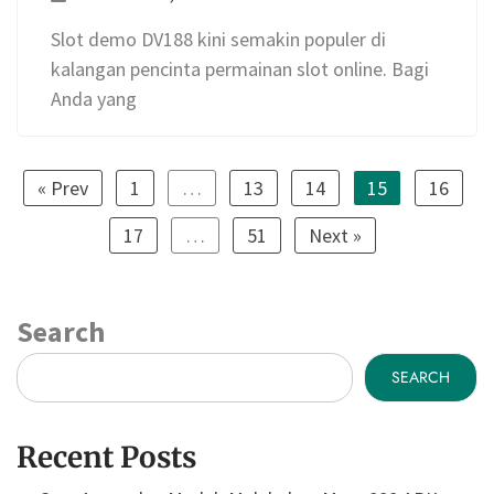
Slot demo DV188 kini semakin populer di
kalangan pencinta permainan slot online. Bagi
Anda yang
« Prev
1
…
13
14
15
16
17
…
51
Next »
Search
SEARCH
Recent Posts